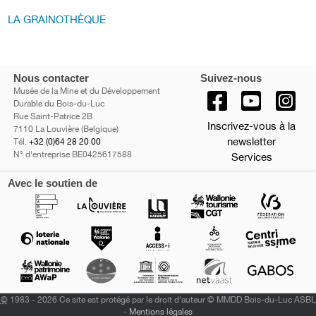
LA GRAINOTHÈQUE
Nous contacter
Suivez-nous
Musée de la Mine et du Développement
Durable du Bois-du-Luc
Rue Saint-Patrice 2B
Inscrivez-vous à la
7110 La Louvière (Belgique)
newsletter
Tél.
+32 (0)64 28 20 00
N° d'entreprise BE0425617588
Services
Avec le soutien de
©
1983 - 2026 Ce site est protégé par le droit d'auteur © MMDD Bois-du-Luc ASBL
-
Mentions légales