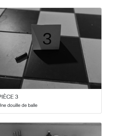
PIÈCE 3
ne douille de balle