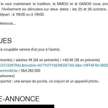
le veut maintenant la tradition, le MMDD et le GABOS vous pro
i, l’événement se déroulera sur deux dates : les 25 et 26 octobre.
départ : à 18h30 ou à 19h00.
dessous...
UES
la coupable variera d’un jour à l’autre).
 prévente) / adultes 9€ (6€ en prévente) / +60 8€ (5€ en prévente)
s=CESTCENTRAL&module=ACTIVITYSERIEDETAILS&s=10FF6F4A-00D
lucmmdd.be
/ 064.282.000
taliennes)
apporter : une lampe de poche, un crayon et un appareil photo.
DE-ANNONCE