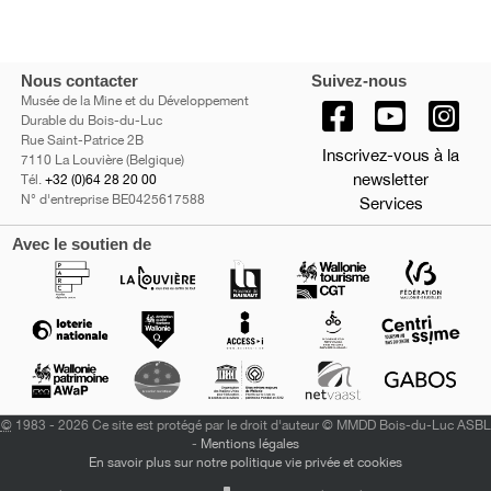
Nous contacter
Suivez-nous
Musée de la Mine et du Développement
Durable du Bois-du-Luc
Rue Saint-Patrice 2B
Inscrivez-vous à la
7110 La Louvière (Belgique)
newsletter
Tél.
+32 (0)64 28 20 00
N° d'entreprise BE0425617588
Services
Avec le soutien de
©
1983 - 2026 Ce site est protégé par le droit d'auteur © MMDD Bois-du-Luc ASBL
-
Mentions légales
En savoir plus sur notre politique vie privée et cookies