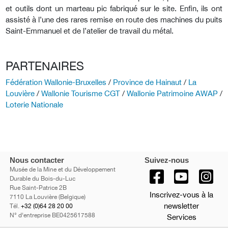
et outils dont un marteau pic fabriqué sur le site. Enfin, ils ont
assisté à l’une des rares remise en route des machines du puits
Saint-Emmanuel et de l’atelier de travail du métal.
PARTENAIRES
Fédération Wallonie-Bruxelles
/
Province de Hainaut
/
La
Louvière
/
Wallonie Tourisme CGT
/
Wallonie Patrimoine AWAP
/
Loterie Nationale
Nous contacter
Suivez-nous
Musée de la Mine et du Développement
Durable du Bois-du-Luc
Rue Saint-Patrice 2B
Inscrivez-vous à la
7110 La Louvière (Belgique)
newsletter
Tél.
+32 (0)64 28 20 00
N° d'entreprise BE0425617588
Services