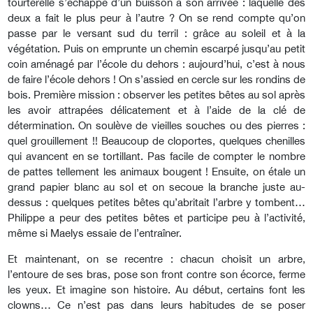
tourterelle s’échappe d’un buisson à son arrivée : laquelle des
deux a fait le plus peur à l’autre ? On se rend compte qu’on
passe par le versant sud du terril : grâce au soleil et à la
végétation. Puis on emprunte un chemin escarpé jusqu’au petit
coin aménagé par l’école du dehors : aujourd’hui, c’est à nous
de faire l’école dehors ! On s’assied en cercle sur les rondins de
bois. Première mission : observer les petites bêtes au sol après
les avoir attrapées délicatement et à l’aide de la clé de
détermination. On soulève de vieilles souches ou des pierres :
quel grouillement !! Beaucoup de cloportes, quelques chenilles
qui avancent en se tortillant. Pas facile de compter le nombre
de pattes tellement les animaux bougent ! Ensuite, on étale un
grand papier blanc au sol et on secoue la branche juste au-
dessus : quelques petites bêtes qu’abritait l’arbre y tombent…
Philippe a peur des petites bêtes et participe peu à l’activité,
même si Maelys essaie de l’entraîner.
Et maintenant, on se recentre : chacun choisit un arbre,
l’entoure de ses bras, pose son front contre son écorce, ferme
les yeux. Et imagine son histoire. Au début, certains font les
clowns… Ce n’est pas dans leurs habitudes de se poser