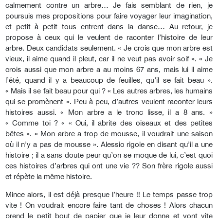
calmement contre un arbre… Je fais semblant de rien, je
poursuis mes propositions pour faire voyager leur imagination,
et petit à petit tous entrent dans la danse… Au retour, je
propose à ceux qui le veulent de raconter l’histoire de leur
arbre. Deux candidats seulement. « Je crois que mon arbre est
vieux, il aime quand il pleut, car il ne veut pas avoir soif ». « Je
crois aussi que mon arbre a au moins 67 ans, mais lui il aime
l’été, quand il y a beaucoup de feuilles, qu’il se fait beau ».
« Mais il se fait beau pour qui ? « Les autres arbres, les humains
qui se promènent ». Peu à peu, d’autres veulent raconter leurs
histoires aussi. « Mon arbre a le tronc lisse, il a 8 ans. »
« Comme toi ? « « Oui, il abrite des oiseaux et des petites
bêtes ». « Mon arbre a trop de mousse, il voudrait une saison
où il n’y a pas de mousse ». Alessio rigole en disant qu’il a une
histoire ; il a sans doute peur qu’on se moque de lui, c’est quoi
ces histoires d’arbres qui ont une vie ?? Son frère rigole aussi
et répète la même histoire.
Mince alors, il est déjà presque l’heure !! Le temps passe trop
vite ! On voudrait encore faire tant de choses ! Alors chacun
prend le petit bout de papier que je leur donne et vont vite