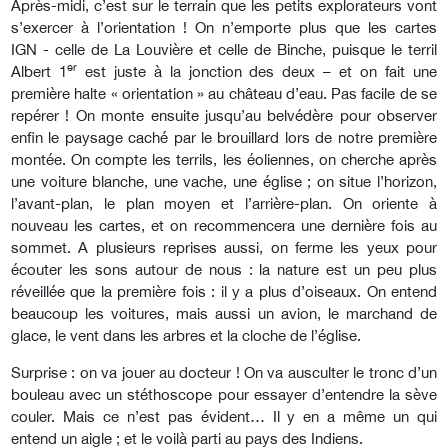
Après-midi, c’est sur le terrain que les petits explorateurs vont
s’exercer à l’orientation ! On n’emporte plus que les cartes
IGN - celle de La Louvière et celle de Binche, puisque le terril
er
Albert 1
est juste à la jonction des deux – et on fait une
première halte « orientation » au château d’eau. Pas facile de se
repérer ! On monte ensuite jusqu’au belvédère pour observer
enfin le paysage caché par le brouillard lors de notre première
montée. On compte les terrils, les éoliennes, on cherche après
une voiture blanche, une vache, une église ; on situe l’horizon,
l’avant-plan, le plan moyen et l’arrière-plan. On oriente à
nouveau les cartes, et on recommencera une dernière fois au
sommet. A plusieurs reprises aussi, on ferme les yeux pour
écouter les sons autour de nous : la nature est un peu plus
réveillée que la première fois : il y a plus d’oiseaux. On entend
beaucoup les voitures, mais aussi un avion, le marchand de
glace, le vent dans les arbres et la cloche de l’église.
Surprise : on va jouer au docteur ! On va ausculter le tronc d’un
bouleau avec un stéthoscope pour essayer d’entendre la sève
couler. Mais ce n’est pas évident… Il y en a même un qui
entend un aigle ; et le voilà parti au pays des Indiens.