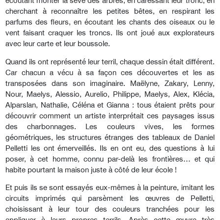
écoutant monter la sève des arbres, en caressant leur tronc, en
cherchant à reconnaître les petites bêtes, en respirant les
parfums des fleurs, en écoutant les chants des oiseaux ou le
vent faisant craquer les troncs. Ils ont joué aux explorateurs
avec leur carte et leur boussole.
Quand ils ont représenté leur terril, chaque dessin était différent.
Car chacun a vécu à sa façon ces découvertes et les as
transposées dans son imaginaire. Maëlyne, Zakary, Lenny,
Nour, Maelys, Alessio, Aurelio, Philippe, Maelys, Alex, Klécia,
Alparslan, Nathalie, Céléna et Gianna : tous étaient prêts pour
découvrir comment un artiste interprétait ces paysages issus
des charbonnages. Les couleurs vives, les formes
géométriques, les structures étranges des tableaux de Daniel
Pelletti les ont émerveillés. Ils en ont eu, des questions à lui
poser, à cet homme, connu par-delà les frontières… et qui
habite pourtant la maison juste à côté de leur école !
Et puis ils se sont essayés eux-mêmes à la peinture, imitant les
circuits imprimés qui parsèment les œuvres de Pelletti,
choisissant à leur tour des couleurs tranchées pour les
appliquer à leurs propres terrils. Après cette œuvre très