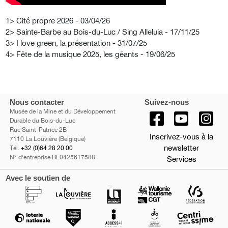
1> Cité propre 2026 - 03/04/26
2> Sainte-Barbe au Bois-du-Luc / Sing Alleluia - 17/11/25
3> I love green, la présentation - 31/07/25
4> Fête de la musique 2025, les géants - 19/06/25
Nous contacter
Suivez-nous
Musée de la Mine et du Développement
Durable du Bois-du-Luc
Rue Saint-Patrice 2B
Inscrivez-vous à la
7110 La Louvière (Belgique)
newsletter
Tél.
+32 (0)64 28 20 00
N° d'entreprise BE0425617588
Services
Avec le soutien de