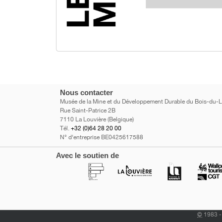
Nous contacter
Musée de la Mine et du Développement Durable du Bois-du-
Rue Saint-Patrice 2B
7110 La Louvière (Belgique)
Tél.
+32 (0)64 28 20 00
N° d'entreprise BE0425617588
Avec le soutien de
©
1983 - 