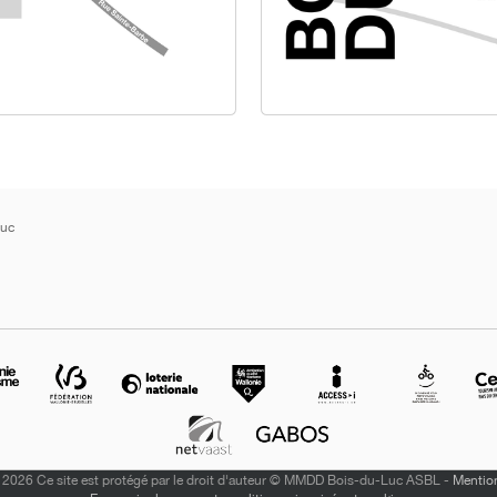
Luc
2026 Ce site est protégé par le droit d'auteur © MMDD Bois-du-Luc ASBL -
Mention